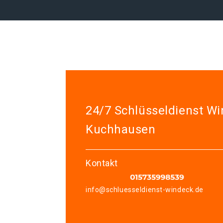
24/7 Schlüsseldienst W
Kuchhausen
Kontakt
info@schluesseldienst-windeck.de