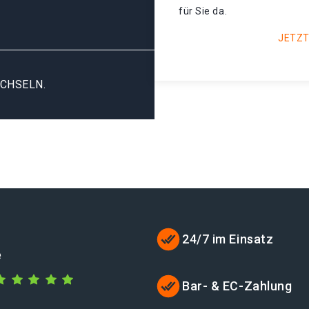
für Sie da.
JETZT
CHSELN.
24/7 im Einsatz
e
Bar- & EC-Zahlung