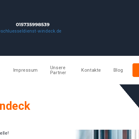
schluesseldienst-windeck.de
Unsere
e
Impressum
Kontakte
Blog
Partner
indeck
elle!