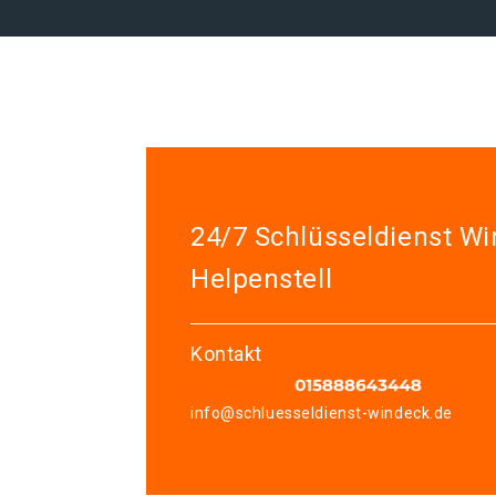
24/7 Schlüsseldienst W
Helpenstell
Kontakt
info@schluesseldienst-windeck.de