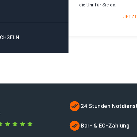
die Uhr für Sie da.
JETZT
CHSELN.
24 Stunden Notdiens
e
Bar- & EC-Zahlung