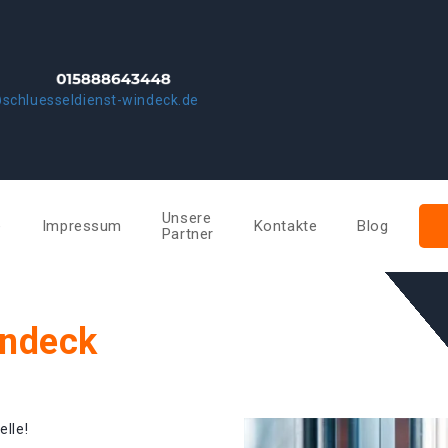
schluesseldienst-windeck.de
Unsere
e
Impressum
Kontakte
Blog
Partner
indeck
elle!