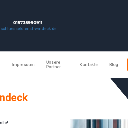
schluesseldienst-windeck.de
Unsere
e
Impressum
Kontakte
Blog
Partner
indeck
elle!