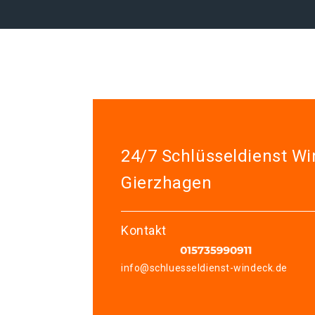
24/7 Schlüsseldienst W
Gierzhagen
Kontakt
info@schluesseldienst-windeck.de