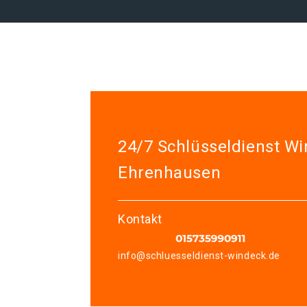
24/7 Schlüsseldienst W
Ehrenhausen
Kontakt
info@schluesseldienst-windeck.de