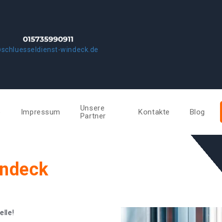
schluesseldienst-windeck.de
Unsere
e
Impressum
Kontakte
Blog
Partner
indeck
elle!