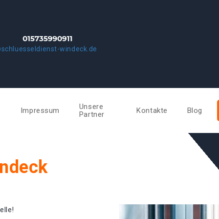
schluesseldienst-windeck.de
Unsere
e
Impressum
Kontakte
Blog
Partner
indeck
elle!