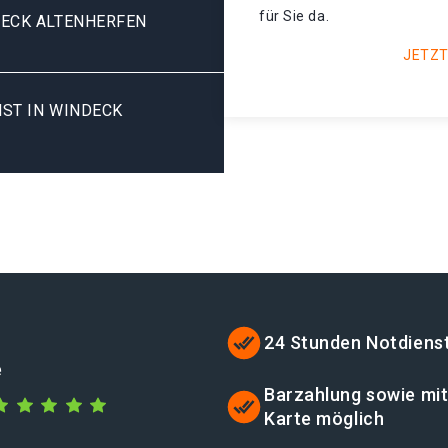
für Sie da.
DECK ALTENHERFEN
JETZT
ST IN WINDECK
24 Stunden Notdiens
e
Barzahlung sowie mi
Karte möglich