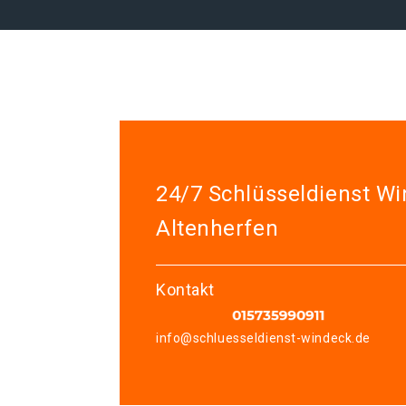
24/7 Schlüsseldienst W
Altenherfen
Kontakt
info@schluesseldienst-windeck.de